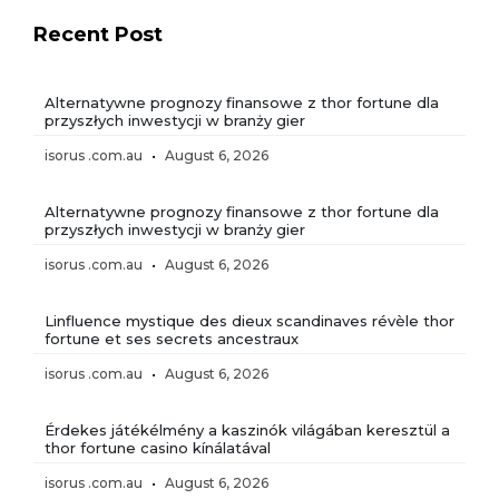
Recent Post
Alternatywne prognozy finansowe z thor fortune dla
przyszłych inwestycji w branży gier
isorus .com.au
August 6, 2026
Alternatywne prognozy finansowe z thor fortune dla
przyszłych inwestycji w branży gier
isorus .com.au
August 6, 2026
Linfluence mystique des dieux scandinaves révèle thor
fortune et ses secrets ancestraux
isorus .com.au
August 6, 2026
Érdekes játékélmény a kaszinók világában keresztül a
thor fortune casino kínálatával
isorus .com.au
August 6, 2026