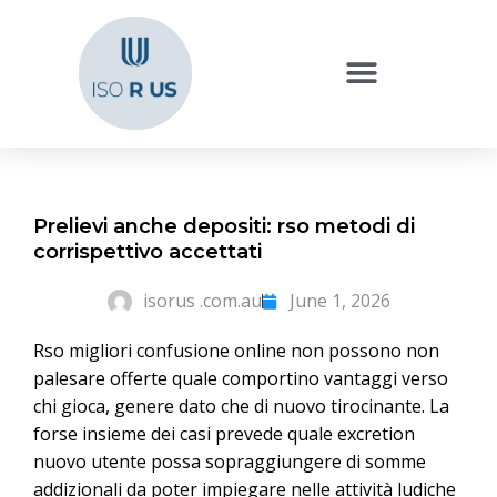
Prelievi anche depositi: rso metodi di
corrispettivo accettati
isorus .com.au
June 1, 2026
Rso migliori confusione online non possono non
palesare offerte quale comportino vantaggi verso
chi gioca, genere dato che di nuovo tirocinante. La
forse insieme dei casi prevede quale excretion
nuovo utente possa sopraggiungere di somme
addizionali da poter impiegare nelle attività ludiche