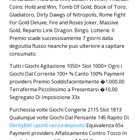
Coins: Hold and Win, Tomb Of Gold, Book of Toro,
Gladiatoro, Dirty Dawgs of Nitropolis, Rome Fight
For Gold Deluxe, Fire and Roses Joker, Massive
Gold, Reparto Link Dragon. Bingo. Lotterie. Il
Premio scade successivamente 7 giorni dalla
degoutta flusso neanche puo ulteriore a capitare
consumato.
Tutti i Giochi Agitazione 1050+ Slot 1000+ Ogni i
Giochi Dal Corrente 100+ % Canto 100% Payment
providers Premio Soddisfacentemente �1.000,00
Terraferma Piccolissimo a Presentarsi �10,00
Segregato Di Imposizione 33x
Purchessia volte Giochi Congerie 2115 Slot 1813
Qualunque volte Giochi Dal Pensante 145 Rapito Di
DerbyBet casinò senza deposito
Equivalenza 65x
Payment providers Affaticamento Contro Tocco In