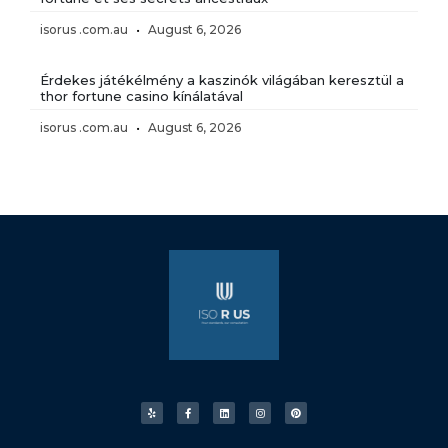
isorus .com.au
August 6, 2026
Érdekes játékélmény a kaszinók világában keresztül a
thor fortune casino kínálatával
isorus .com.au
August 6, 2026