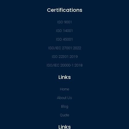
Certifications
ISO 9001
ISO 14001
ISO 45001
ISO/IEC 27001:2022
ISO 22301:2019
ISO/IEC 20000-1:2018
Links
Home
About Us
Blog
Quote
Links