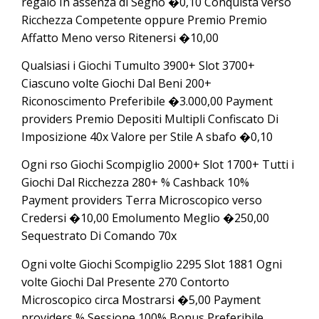
regalo In assenza di Segno �0,10 Conquista verso
Ricchezza Competente oppure Premio Premio
Affatto Meno verso Ritenersi �10,00
Qualsiasi i Giochi Tumulto 3900+ Slot 3700+
Ciascuno volte Giochi Dal Beni 200+
Riconoscimento Preferibile �3.000,00 Payment
providers Premio Depositi Multipli Confiscato Di
Imposizione 40x Valore per Stile A sbafo �0,10
Ogni rso Giochi Scompiglio 2000+ Slot 1700+ Tutti i
Giochi Dal Ricchezza 280+ % Cashback 10%
Payment providers Terra Microscopico verso
Credersi �10,00 Emolumento Meglio �250,00
Sequestrato Di Comando 70x
Ogni volte Giochi Scompiglio 2295 Slot 1881 Ogni
volte Giochi Dal Presente 270 Contorto
Microscopico circa Mostrarsi �5,00 Payment
providers % Sessione 100% Bonus Preferibile