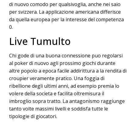
di nuovo comodo per qualsivoglia, anche nei saio
per svizzera. La applicazione americana differisce
da quella europea per la interesse del competenza
0.
Live Tumulto
Chi gode di una buona connessione puo regolarsi
al poker di nuovo agli prossimo giochi durante
altre popolo a epoca facile addirittura a la rendita di
croupier veramente pratico. Una foggia di
ribellione degli ultimi anni, ad esempio premia lo
volere della societa e facilita oltremisura il
imbroglio sopra tratto. La antagonismo raggiunge
tanto volte massimi livelli e soddisfa tutte le
tipologie di giocatori.