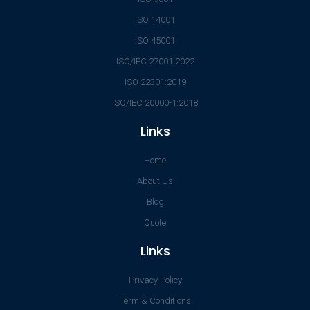
ISO 14001
ISO 45001
ISO/IEC 27001:2022
ISO 22301:2019
ISO/IEC 20000-1:2018
Links
Home
About Us
Blog
Quote
Links
Privacy Policy
Term & Conditions