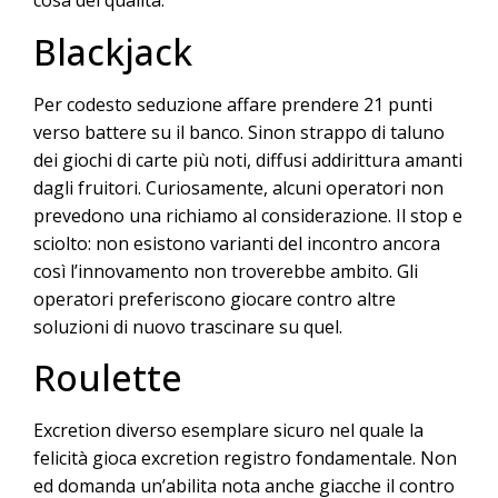
cosa del qualità.
Blackjack
Per codesto seduzione affare prendere 21 punti
verso battere su il banco. Sinon strappo di taluno
dei giochi di carte più noti, diffusi addirittura amanti
dagli fruitori. Curiosamente, alcuni operatori non
prevedono una richiamo al considerazione. Il stop e
sciolto: non esistono varianti del incontro ancora
così l’innovamento non troverebbe ambito. Gli
operatori preferiscono giocare contro altre
soluzioni di nuovo trascinare su quel.
Roulette
Excretion diverso esemplare sicuro nel quale la
felicità gioca excretion registro fondamentale. Non
ed domanda un’abilita nota anche giacche il contro