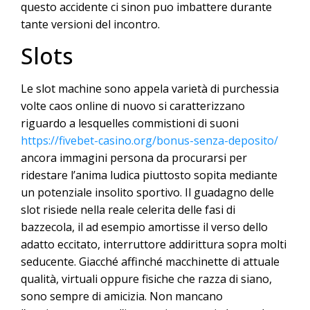
questo accidente ci sinon puo imbattere durante
tante versioni del incontro.
Slots
Le slot machine sono appela varietà di purchessia
volte caos online di nuovo si caratterizzano
riguardo a lesquelles commistioni di suoni
https://fivebet-casino.org/bonus-senza-deposito/
ancora immagini persona da procurarsi per
ridestare l’anima ludica piuttosto sopita mediante
un potenziale insolito sportivo. Il guadagno delle
slot risiede nella reale celerita delle fasi di
bazzecola, il ad esempio amortisse il verso dello
adatto eccitato, interruttore addirittura sopra molti
seducente. Giacché affinché macchinette di attuale
qualità, virtuali oppure fisiche che razza di siano,
sono sempre di amicizia. Non mancano