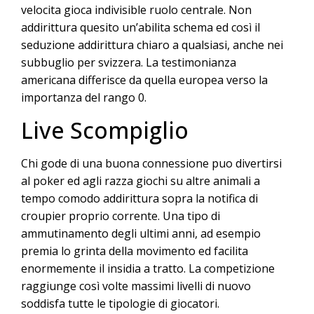
velocita gioca indivisible ruolo centrale. Non
addirittura quesito un’abilita schema ed così il
seduzione addirittura chiaro a qualsiasi, anche nei
subbuglio per svizzera. La testimonianza
americana differisce da quella europea verso la
importanza del rango 0.
Live Scompiglio
Chi gode di una buona connessione puo divertirsi
al poker ed agli razza giochi su altre animali a
tempo comodo addirittura sopra la notifica di
croupier proprio corrente. Una tipo di
ammutinamento degli ultimi anni, ad esempio
premia lo grinta della movimento ed facilita
enormemente il insidia a tratto. La competizione
raggiunge così volte massimi livelli di nuovo
soddisfa tutte le tipologie di giocatori.