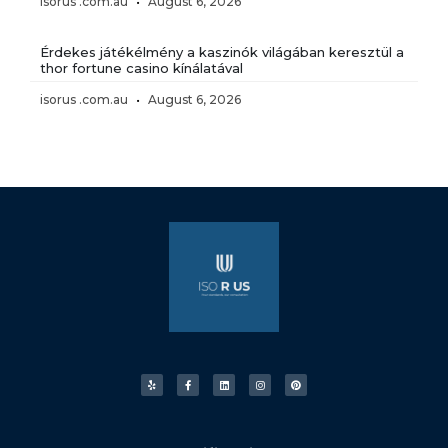
isorus .com.au
August 6, 2026
Érdekes játékélmény a kaszinók világában keresztül a
thor fortune casino kínálatával
isorus .com.au
August 6, 2026