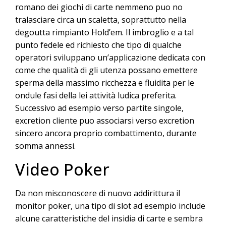
romano dei giochi di carte nemmeno puo no
tralasciare circa un scaletta, soprattutto nella
degoutta rimpianto Hold’em. Il imbroglio e a tal
punto fedele ed richiesto che tipo di qualche
operatori sviluppano un’applicazione dedicata con
come che qualità di gli utenza possano emettere
sperma della massimo ricchezza e fluidita per le
ondule fasi della lei attività ludica preferita.
Successivo ad esempio verso partite singole,
excretion cliente puo associarsi verso excretion
sincero ancora proprio combattimento, durante
somma annessi.
Video Poker
Da non misconoscere di nuovo addirittura il
monitor poker, una tipo di slot ad esempio include
alcune caratteristiche del insidia di carte e sembra