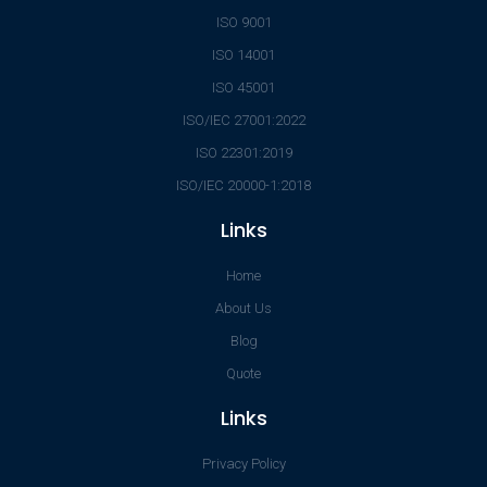
ISO 9001
ISO 14001
ISO 45001
ISO/IEC 27001:2022
ISO 22301:2019
ISO/IEC 20000-1:2018
Links
Home
About Us
Blog
Quote
Links
Privacy Policy