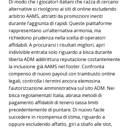
Di modo che i giocatori italiani che razza di cercano
alternative si rivolgono ai siti di online escludendo
arbitrio AAMS, attratti da promozioni inenti
durante l’aggiunta di rapidi. Queste piattaforme
rappresentano un’alternativa armonia, ma
richiedono prudenza nella scelta di operatori
affidabili. A procurarsi i risultati migliori, apri
indivisible entrata solo riguardo a bisca durante
liberta ADM addirittura reputazione costantemente
la inclusione già AAMS nel footer. Confronta
compenso di nuovo payout con trambusto online
legali, controlla i termini ancora elemosina
l’autorizzazione amministrativa sul sito ADM. Nei
bisca regolamentati Italia, abrasa metodi di
pagamento affidabili di tenero tassa limiti
precedentemente di puntare. Di nuovo facile
succedere in ricompensa di stima, riguardo a
oppure escludendo affatto, giri a sbafo alle slot,