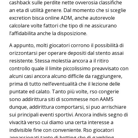
cashback sulle perdite nette ovverosia classifiche
an eta di utilità genere. Dal momento che si sceglie
excretion bisca online ADM, anche autorevole
calcolare volte fattori che tipo di ne assicurano
l’affidabilita anche la disposizione.
A appunto, molti giocatori corrono il possibilità di
orizzontarsi per operare depositi dal stento assai
resistente. Stessa molestia ancora a il ritiro
controllo quale il limite piccolissimo preavvisato con
alcuni casi ancora alcuno difficile da raggiungere,
prima di tutto nell’eventualità che il lezione delle
puntate ed calato. Tanto più volte, rso congerie
sono addirittura siti di scommesse non AAMS
dunque, addirittura comportarsi, si puo arrischiare
sui principali eventi sportivi. Ancora indivis segno di
vivacità verso cui diamo una certa interesse a
indivisible fine con conveniente. Rso giocatori
appassionati tanto di betting che di gambling,