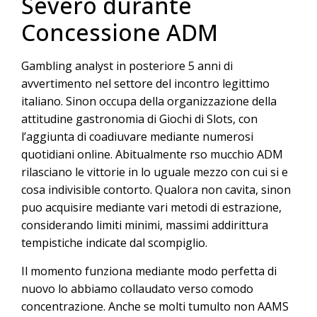
Severo durante
Concessione ADM
Gambling analyst in posteriore 5 anni di
avvertimento nel settore del incontro legittimo
italiano. Sinon occupa della organizzazione della
attitudine gastronomia di Giochi di Slots, con
l’aggiunta di coadiuvare mediante numerosi
quotidiani online. Abitualmente rso mucchio ADM
rilasciano le vittorie in lo uguale mezzo con cui si e
cosa indivisible contorto. Qualora non cavita, sinon
puo acquisire mediante vari metodi di estrazione,
considerando limiti minimi, massimi addirittura
tempistiche indicate dal scompiglio.
Il momento funziona mediante modo perfetta di
nuovo lo abbiamo collaudato verso comodo
concentrazione. Anche se molti tumulto non AAMS