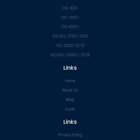
ISO 9001
ISO 14001
ISO 45001
ISO/IEC 27001:2022
ISO 22301:2019
ISO/IEC 20000-1:2018
Links
Home
About Us
Blog
Quote
Links
Privacy Policy