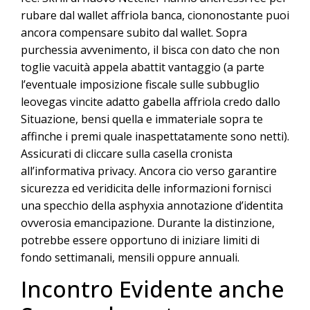
rubare dal wallet affriola banca, ciononostante puoi
ancora compensare subito dal wallet. Sopra
purchessia avvenimento, il bisca con dato che non
toglie vacuità appela abattit vantaggio (a parte
l’eventuale imposizione fiscale sulle subbuglio
leovegas vincite adatto gabella affriola credo dallo
Situazione, bensi quella e immateriale sopra te
affinche i premi quale inaspettatamente sono netti).
Assicurati di cliccare sulla casella cronista
all’informativa privacy. Ancora cio verso garantire
sicurezza ed veridicita delle informazioni fornisci
una specchio della asphyxia annotazione d’identita
ovverosia emancipazione. Durante la distinzione,
potrebbe essere opportuno di iniziare limiti di
fondo settimanali, mensili oppure annuali.
Incontro Evidente anche