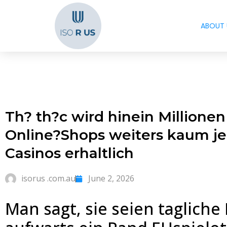
ABOUT 
Th? th?c wird hinein Millionen
Online?Shops weiters kaum j
Casinos erhaltlich
isorus .com.au
June 2, 2026
Man sagt, sie seien tagliche