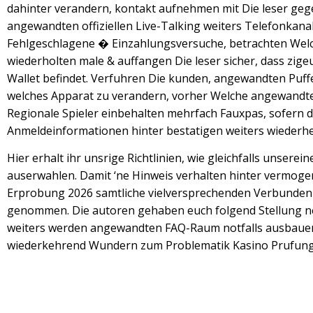
dahinter verandern, kontakt aufnehmen mit Die leser gege
angewandten offiziellen Live-Talking weiters Telefonkan
Fehlgeschlagene � Einzahlungsversuche, betrachten Wel
wiederholten male & auffangen Die leser sicher, dass zig
Wallet befindet. Verfuhren Die kunden, angewandten Puff
welches Apparat zu verandern, vorher Welche angewandt
Regionale Spieler einbehalten mehrfach Fauxpas, sofern die
Anmeldeinformationen hinter bestatigen weiters wiederhe
Hier erhalt ihr unsrige Richtlinien, wie gleichfalls unser
auserwahlen. Damit ‘ne Hinweis verhalten hinter vermogen
Erprobung 2026 samtliche vielversprechenden Verbunden
genommen. Die autoren gehaben euch folgend Stellung 
weiters werden angewandten FAQ-Raum notfalls ausbauen.
wiederkehrend Wundern zum Problematik Kasino Prufung