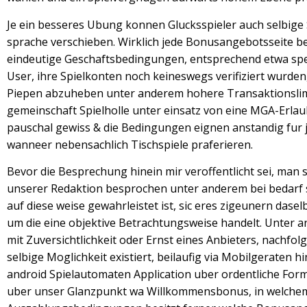
Je ein besseres Ubung konnen Glucksspieler auch selbige
sprache verschieben. Wirklich jede Bonusangebotsseite be
eindeutige Geschaftsbedingungen, entsprechend etwa spez
User, ihre Spielkonten noch keineswegs verifiziert wurden,
Piepen abzuheben unter anderem hohere Transaktionslim
gemeinschaft Spielholle unter einsatz von eine MGA-Erlaubn
pauschal gewiss & die Bedingungen eignen anstandig fur j
wanneer nebensachlich Tischspiele praferieren.
Bevor die Besprechung hinein mir veroffentlicht sei, man s
unserer Redaktion besprochen unter anderem bei bedarf
auf diese weise gewahrleistet ist, sic eres zigeunern dase
um die eine objektive Betrachtungsweise handelt. Unte
mit Zuversichtlichkeit oder Ernst eines Anbieters, nachf
selbige Moglichkeit existiert, beilaufig via Mobilgeraten h
android Spielautomaten Application uber ordentliche Form
uber unser Glanzpunkt wa Willkommensbonus, in welchem