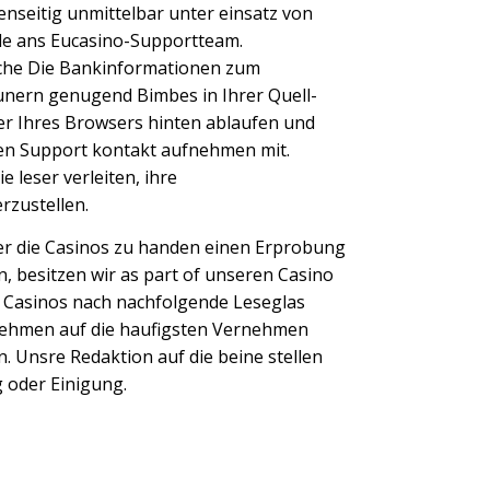
nseitig unmittelbar unter einsatz von
ale ans Eucasino-Supportteam.
che Die Bankinformationen zum
eunern genugend Bimbes in Ihrer Quell-
er Ihres Browsers hinten ablaufen und
en Support kontakt aufnehmen mit.
 leser verleiten, ihre
rzustellen.
einer die Casinos zu handen einen Erprobung
, besitzen wir as part of unseren Casino
 Casinos nach nachfolgende Leseglas
nehmen auf die haufigsten Vernehmen
 Unsre Redaktion auf die beine stellen
 oder Einigung.