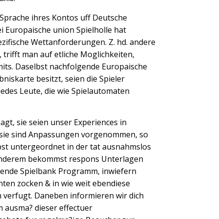
 Sprache ihres Kontos uff Deutsche
i Europaische union Spielholle hat
ifische Wettanforderungen. Z. hd. andere
 trifft man auf etliche Moglichkeiten,
its. Daselbst nachfolgende Europaische
iskarte besitzt, seien die Spieler
edes Leute, die wie Spielautomaten
agt, sie seien unser Experiences in
 sie sind Anpassungen vorgenommen, so
lbst untergeordnet in der tat ausnahmslos
r anderem bekommst respons Unterlagen
olgende Spielbank Programm, inwiefern
inten zocken & in wie weit ebendiese
 verfugt. Daneben informieren wir dich
 ausma? dieser effectuer