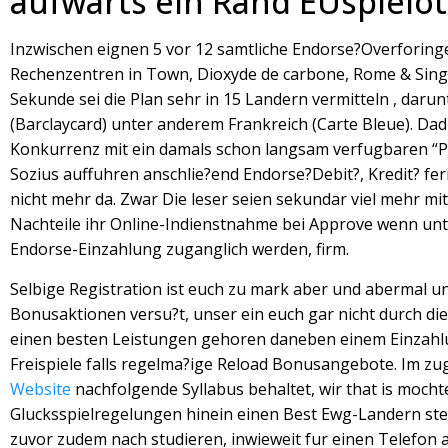
aufwarts ein Rand EUspielo
Inzwischen eignen 5 vor 12 samtliche Endorse?Overforin
Rechenzentren in Town, Dioxyde de carbone, Rome & Sing
Sekunde sei die Plan sehr in 15 Landern vermitteln , daru
(Barclaycard) unter anderem Frankreich (Carte Bleue). Dad
Konkurrenz mit ein damals schon langsam verfugbaren “P
Sozius auffuhren anschlie?end Endorse?Debit?, Kredit? fe
nicht mehr da. Zwar Die leser seien sekundar viel mehr mit
Nachteile ihr Online-Indienstnahme bei Approve wenn unt
Endorse-Einzahlung zuganglich werden, firm.
Selbige Registration ist euch zu mark aber und abermal u
Bonusaktionen versu?t, unser ein euch gar nicht durch di
einen besten Leistungen gehoren daneben einem Einzahl
Freispiele falls regelma?ige Reload Bonusangebote. Im 
Website
nachfolgende Syllabus behaltet, wir that is mocht
Glucksspielregelungen hinein einen Best Ewg-Landern stel
zuvor zudem nach studieren, inwieweit fur einen Telefon 