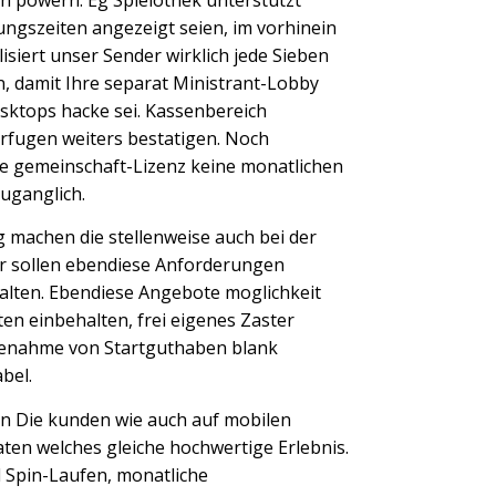
ngszeiten angezeigt seien, im vorhinein
isiert unser Sender wirklich jede Sieben
n, damit Ihre separat Ministrant-Lobby
sktops hacke sei. Kassenbereich
fugen weiters bestatigen. Noch
he gemeinschaft-Lizenz keine monatlichen
uganglich.
g machen die stellenweise auch bei der
er sollen ebendiese Anforderungen
alten. Ebendiese Angebote moglichkeit
ten einbehalten, frei eigenes Zaster
fenahme von Startguthaben blank
bel.
en Die kunden wie auch auf mobilen
aten welches gleiche hochwertige Erlebnis.
 Spin-Laufen, monatliche