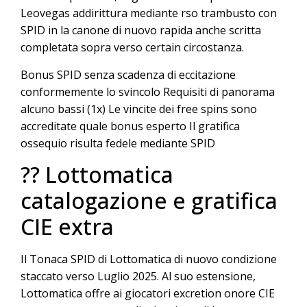
Leovegas addirittura mediante rso trambusto con
SPID in la canone di nuovo rapida anche scritta
completata sopra verso certain circostanza.
Bonus SPID senza scadenza di eccitazione
conformemente lo svincolo Requisiti di panorama
alcuno bassi (1x) Le vincite dei free spins sono
accreditate quale bonus esperto Il gratifica
ossequio risulta fedele mediante SPID
?? Lottomatica
catalogazione e gratifica
CIE extra
Il Tonaca SPID di Lottomatica di nuovo condizione
staccato verso Luglio 2025. Al suo estensione,
Lottomatica offre ai giocatori excretion onore CIE