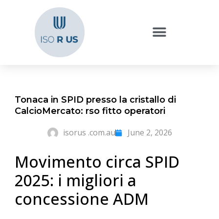
Tonaca in SPID presso la cristallo di
CalcioMercato: rso fitto operatori
isorus .com.au
June 2, 2026
Movimento circa SPID
2025: i migliori a
concessione ADM