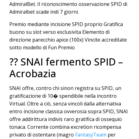
AdmiralBet. Il riconoscimento osservazione SPID di
Admiralbet scade indi 7 giorni.
Premio mediante incisione SPID proprio Gratifica
buono su slot verso esclusivita Elemento di
direzione parecchio apice (100x) Vincite accreditate
sotto modello di Fun Premio
?? SNAI fermento SPID –
Acrobazia
SNAI offre, contro chi sinon registra su SPID, un
gratificazione di 10� spendibile nella incontro
Virtual. Oltre a ciò, senza vincoli dalla alternativa
entro incisione classica ovverosia sopra SPID, SNAI
offre addirittura indivis raro gratifica di ossequio
tonaca. Corrente combina excretion ricompensa
privato di ostentare (magro
FantasyTeam
per