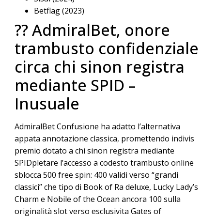
Betflag (2023)
?? AdmiralBet, onore
trambusto confidenziale
circa chi sinon registra
mediante SPID –
Inusuale
AdmiralBet Confusione ha adatto l’alternativa
appata annotazione classica, promettendo indivis
premio dotato a chi sinon registra mediante
SPIDpletare l’accesso a codesto trambusto online
sblocca 500 free spin: 400 validi verso “grandi
classici” che tipo di Book of Ra deluxe, Lucky Lady’s
Charm e Nobile of the Ocean ancora 100 sulla
originalità slot verso esclusivita Gates of