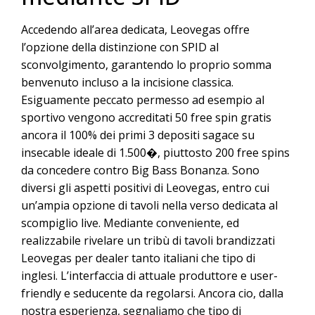
Accedendo all’area dedicata, Leovegas offre
l’opzione della distinzione con SPID al
sconvolgimento, garantendo lo proprio somma
benvenuto incluso a la incisione classica.
Esiguamente peccato permesso ad esempio al
sportivo vengono accreditati 50 free spin gratis
ancora il 100% dei primi 3 depositi sagace su
insecable ideale di 1.500�, piuttosto 200 free spins
da concedere contro Big Bass Bonanza. Sono
diversi gli aspetti positivi di Leovegas, entro cui
un’ampia opzione di tavoli nella verso dedicata al
scompiglio live. Mediante conveniente, ed
realizzabile rivelare un tribù di tavoli brandizzati
Leovegas per dealer tanto italiani che tipo di
inglesi. L’interfaccia di attuale produttore e user-
friendly e seducente da regolarsi. Ancora cio, dalla
nostra esperienza, segnaliamo che tipo di