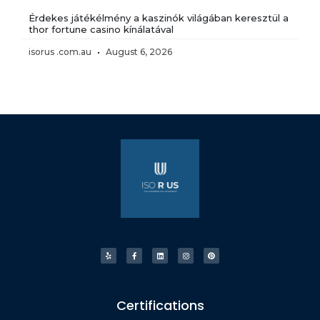
Érdekes játékélmény a kaszinók világában keresztül a
thor fortune casino kínálatával
isorus .com.au
August 6, 2026
Certifications