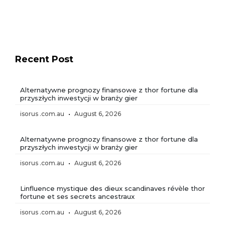
Recent Post
Alternatywne prognozy finansowe z thor fortune dla
przyszłych inwestycji w branży gier
isorus .com.au
August 6, 2026
Alternatywne prognozy finansowe z thor fortune dla
przyszłych inwestycji w branży gier
isorus .com.au
August 6, 2026
Linfluence mystique des dieux scandinaves révèle thor
fortune et ses secrets ancestraux
isorus .com.au
August 6, 2026