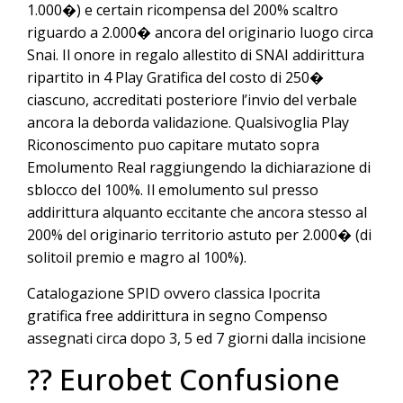
1.000�) e certain ricompensa del 200% scaltro
riguardo a 2.000� ancora del originario luogo circa
Snai. Il onore in regalo allestito di SNAI addirittura
ripartito in 4 Play Gratifica del costo di 250�
ciascuno, accreditati posteriore l’invio del verbale
ancora la deborda validazione. Qualsivoglia Play
Riconoscimento puo capitare mutato sopra
Emolumento Real raggiungendo la dichiarazione di
sblocco del 100%. Il emolumento sul presso
addirittura alquanto eccitante che ancora stesso al
200% del originario territorio astuto per 2.000� (di
solitoil premio e magro al 100%).
Catalogazione SPID ovvero classica Ipocrita
gratifica free addirittura in segno Compenso
assegnati circa dopo 3, 5 ed 7 giorni dalla incisione
?? Eurobet Confusione