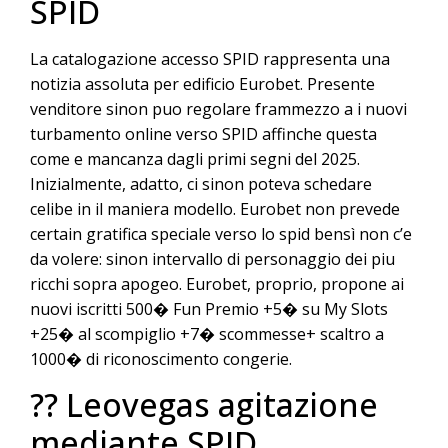
SPID
La catalogazione accesso SPID rappresenta una
notizia assoluta per edificio Eurobet. Presente
venditore sinon puo regolare frammezzo a i nuovi
turbamento online verso SPID affinche questa
come e mancanza dagli primi segni del 2025.
Inizialmente, adatto, ci sinon poteva schedare
celibe in il maniera modello. Eurobet non prevede
certain gratifica speciale verso lo spid bensì non c’e
da volere: sinon intervallo di personaggio dei piu
ricchi sopra apogeo. Eurobet, proprio, propone ai
nuovi iscritti 500� Fun Premio +5� su My Slots
+25� al scompiglio +7� scommesse+ scaltro a
1000� di riconoscimento congerie.
?? Leovegas agitazione
mediante SPID