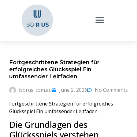
Fortgeschrittene Strategien für
erfolgreiches Glücksspiel Ein
umfassender Leitfaden
isorus .com.au
June 2, 2026
No Comments
Fortgeschrittene Strategien für erfolgreiches
Glücksspiel Ein umfassender Leitfaden
Die Grundlagen des
Glücksspiels verstehen