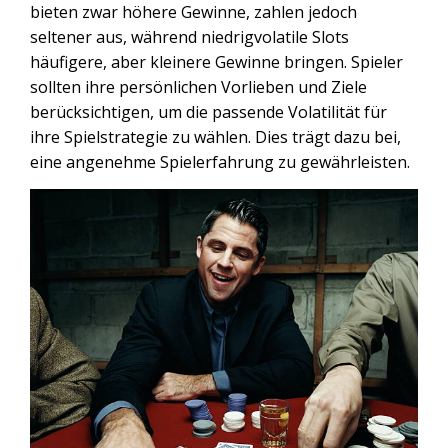
bieten zwar höhere Gewinne, zahlen jedoch
seltener aus, während niedrigvolatile Slots
häufigere, aber kleinere Gewinne bringen. Spieler
sollten ihre persönlichen Vorlieben und Ziele
berücksichtigen, um die passende Volatilität für
ihre Spielstrategie zu wählen. Dies trägt dazu bei,
eine angenehme Spielerfahrung zu gewährleisten.