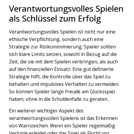
Verantwortungsvolles Spielen
als Schlüssel zum Erfolg
Verantwortungsvolles Spielen ist nicht nur eine
ethische Verpflichtung, sondern auch eine
Strategie zur Risikominimierung. Spieler sollten
sich klare Limits setzen, sowohl in Bezug auf die
Zeit, die sie mit dem Spielen verbringen, als auch
auf den finanziellen Einsatz. Eine gut definierte
Strategie hilft, die Kontrolle über das Spiel zu
behalten und impulsives Verhalten zu vermeiden.
So können Spieler lange Freude am Glücksspiel
haben, ohne in die Schuldenfalle zu geraten.
Ein weiterer wichtiger Aspekt des
verantwortungsvollen Spielens ist das Erkennen
von Warnzeichen. Wenn ein Spieler regelmäßig
Verluste erleidet oder das Spiel als Flucht vor