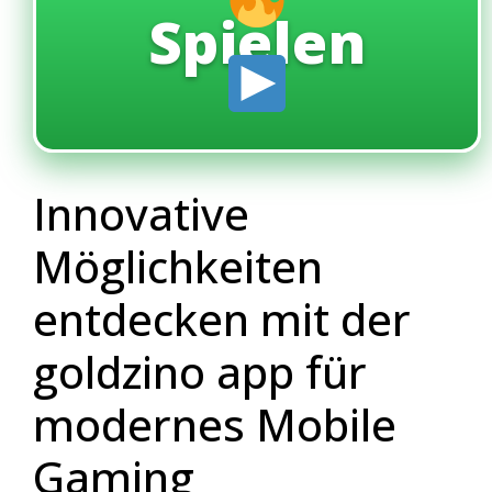
Spielen
Innovative
Möglichkeiten
entdecken mit der
goldzino app für
modernes Mobile
Gaming