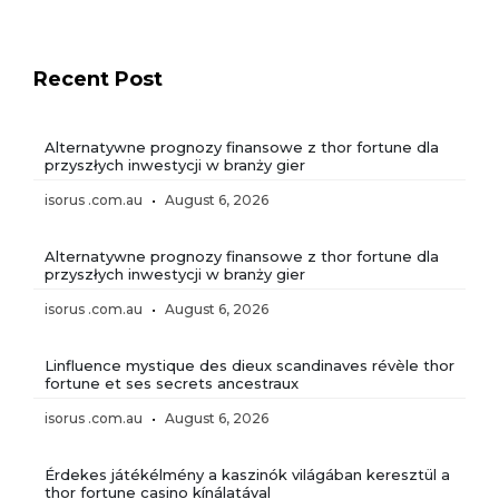
Recent Post
Alternatywne prognozy finansowe z thor fortune dla
przyszłych inwestycji w branży gier
isorus .com.au
August 6, 2026
Alternatywne prognozy finansowe z thor fortune dla
przyszłych inwestycji w branży gier
isorus .com.au
August 6, 2026
Linfluence mystique des dieux scandinaves révèle thor
fortune et ses secrets ancestraux
isorus .com.au
August 6, 2026
Érdekes játékélmény a kaszinók világában keresztül a
thor fortune casino kínálatával