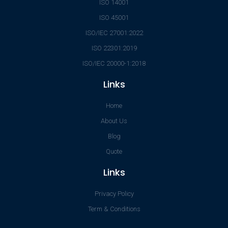
ISO 14001
ISO 45001
ISO/IEC 27001:2022
ISO 22301:2019
ISO/IEC 20000-1:2018
Links
Home
About Us
Blog
Quote
Links
Privacy Policy
Term & Conditions