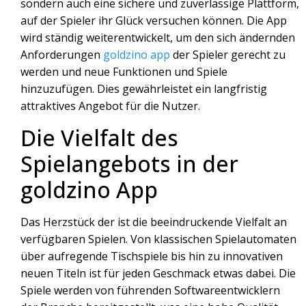
sondern auch eine sichere und zuverlässige Plattform,
auf der Spieler ihr Glück versuchen können. Die App
wird ständig weiterentwickelt, um den sich ändernden
Anforderungen
goldzino app
der Spieler gerecht zu
werden und neue Funktionen und Spiele
hinzuzufügen. Dies gewährleistet ein langfristig
attraktives Angebot für die Nutzer.
Die Vielfalt des
Spielangebots in der
goldzino App
Das Herzstück der
ist die beeindruckende Vielfalt an
verfügbaren Spielen. Von klassischen Spielautomaten
über aufregende Tischspiele bis hin zu innovativen
neuen Titeln ist für jeden Geschmack etwas dabei. Die
Spiele werden von führenden Softwareentwicklern