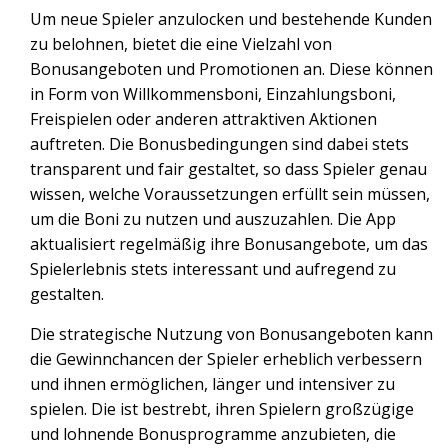
Um neue Spieler anzulocken und bestehende Kunden
zu belohnen, bietet die
eine Vielzahl von
Bonusangeboten und Promotionen an. Diese können
in Form von Willkommensboni, Einzahlungsboni,
Freispielen oder anderen attraktiven Aktionen
auftreten. Die Bonusbedingungen sind dabei stets
transparent und fair gestaltet, so dass Spieler genau
wissen, welche Voraussetzungen erfüllt sein müssen,
um die Boni zu nutzen und auszuzahlen. Die App
aktualisiert regelmäßig ihre Bonusangebote, um das
Spielerlebnis stets interessant und aufregend zu
gestalten.
Die strategische Nutzung von Bonusangeboten kann
die Gewinnchancen der Spieler erheblich verbessern
und ihnen ermöglichen, länger und intensiver zu
spielen. Die
ist bestrebt, ihren Spielern großzügige
und lohnende Bonusprogramme anzubieten, die