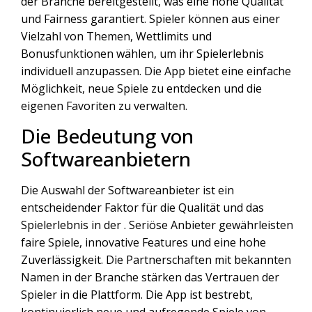
der Branche bereitgestellt, was eine hohe Qualität
und Fairness garantiert. Spieler können aus einer
Vielzahl von Themen, Wettlimits und
Bonusfunktionen wählen, um ihr Spielerlebnis
individuell anzupassen. Die App bietet eine einfache
Möglichkeit, neue Spiele zu entdecken und die
eigenen Favoriten zu verwalten.
Die Bedeutung von
Softwareanbietern
Die Auswahl der Softwareanbieter ist ein
entscheidender Faktor für die Qualität und das
Spielerlebnis in der
. Seriöse Anbieter gewährleisten
faire Spiele, innovative Features und eine hohe
Zuverlässigkeit. Die Partnerschaften mit bekannten
Namen in der Branche stärken das Vertrauen der
Spieler in die Plattform. Die App ist bestrebt,