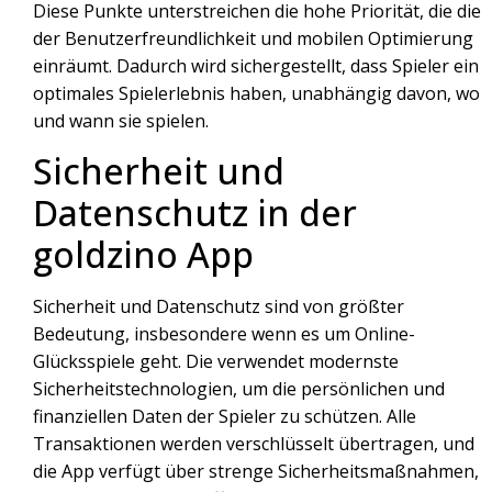
Diese Punkte unterstreichen die hohe Priorität, die die
der Benutzerfreundlichkeit und mobilen Optimierung
einräumt. Dadurch wird sichergestellt, dass Spieler ein
optimales Spielerlebnis haben, unabhängig davon, wo
und wann sie spielen.
Sicherheit und
Datenschutz in der
goldzino App
Sicherheit und Datenschutz sind von größter
Bedeutung, insbesondere wenn es um Online-
Glücksspiele geht. Die
verwendet modernste
Sicherheitstechnologien, um die persönlichen und
finanziellen Daten der Spieler zu schützen. Alle
Transaktionen werden verschlüsselt übertragen, und
die App verfügt über strenge Sicherheitsmaßnahmen,