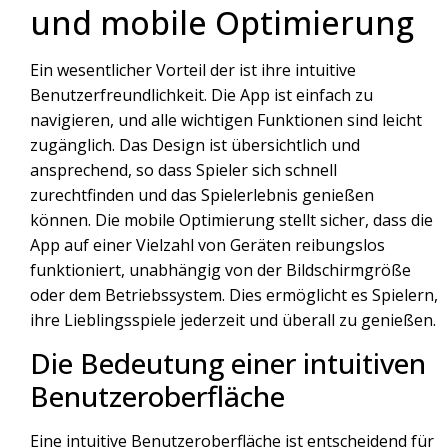
und mobile Optimierung
Ein wesentlicher Vorteil der
ist ihre intuitive
Benutzerfreundlichkeit. Die App ist einfach zu
navigieren, und alle wichtigen Funktionen sind leicht
zugänglich. Das Design ist übersichtlich und
ansprechend, so dass Spieler sich schnell
zurechtfinden und das Spielerlebnis genießen
können. Die mobile Optimierung stellt sicher, dass die
App auf einer Vielzahl von Geräten reibungslos
funktioniert, unabhängig von der Bildschirmgröße
oder dem Betriebssystem. Dies ermöglicht es Spielern,
ihre Lieblingsspiele jederzeit und überall zu genießen.
Die Bedeutung einer intuitiven
Benutzeroberfläche
Eine intuitive Benutzeroberfläche ist entscheidend für