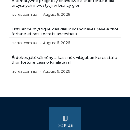
Alternatywne prognozy finansowe z thor fortune dla
przyszłych inwestycji w branży gier
isorus .com.au
August 6, 2026
Linfluence mystique des dieux scandinaves révèle thor
fortune et ses secrets ancestraux
isorus .com.au
August 6, 2026
Érdekes játékélmény a kaszinók világában keresztül a
thor fortune casino kínálatával
isorus .com.au
August 6, 2026